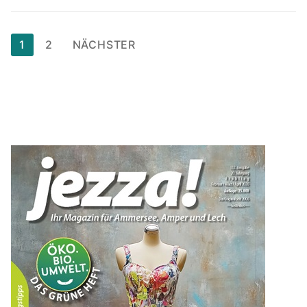
Seitennummerierung
1
2
NÄCHSTER
der
Beiträge