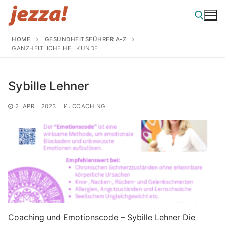
Zum
Inhalt
springen
HOME
GESUNDHEITSFÜHRER A-Z
GANZHEITLICHE HEILKUNDE
Suchen nach:
Sybille Lehner
2. APRIL 2023
COACHING
Coaching und Emotionscode – Sybille Lehner Die